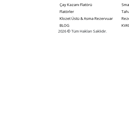
Çay Kazanı Flatörü
Smar
Flatörler
Taha
Klozet Üstü & Asma Rezervuar
Reze
BLOG
KVK
2026 © Tüm Hakları Saklıdır.