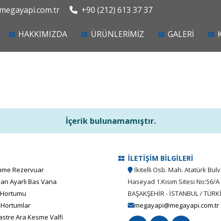
egayapi.com.tr
+90 (212) 613 37 37
current)
HAKKIMIZDA
ÜRÜNLERİMİZ
GALERİ
İçerik bulunamamıştır.
İLETİŞİM BİLGİLERİ
me Rezervuar
İkitelli Osb. Mah. Atatürk Bulv
an Ayarlı Bas Vana
Haseyad 1.Kısım Sitesi No:56/A
 Hortumu
BAŞAKŞEHİR - İSTANBUL / TÜRK
 Hortumlar
megayapi@megayapi.com.tr
stre Ara Kesme Valfi