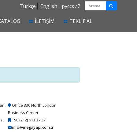
Türkçe
English
русский
KATALOG
İLETİŞİM
TEKLIF AL
arı,
Office 330 North London
Business Center
İYE
+90 (212) 613 37 37
info@megayapi.com.tr