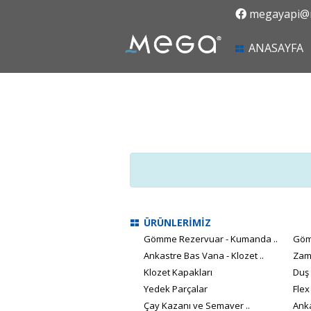
megayapi@m
(
ANASAYFA
ÜRÜNLERİMİZ
Gömme Rezervuar - Kumanda ..
Göm
Ankastre Bas Vana - Klozet ..
Zam
Klozet Kapakları
Duş
Yedek Parçalar
Flex
Çay Kazanı ve Semaver ..
Anka