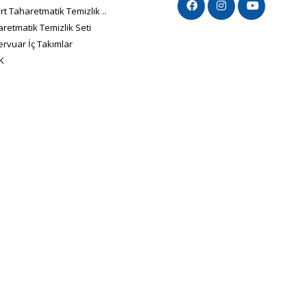
t Taharetmatik Temizlik ..
retmatik Temizlik Seti
rvuar İç Takımlar
K