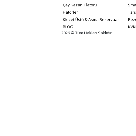
Çay Kazanı Flatörü
Smar
Flatörler
Taha
Klozet Üstü & Asma Rezervuar
Reze
BLOG
KVK
2026 © Tüm Hakları Saklıdır.