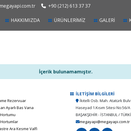
egayapi.com.tr
+90 (212) 613 37 37
current)
HAKKIMIZDA
ÜRÜNLERİMİZ
GALERİ
İçerik bulunamamıştır.
İLETİŞİM BİLGİLERİ
me Rezervuar
İkitelli Osb. Mah. Atatürk Bulv
an Ayarlı Bas Vana
Haseyad 1.Kısım Sitesi No:56/A
 Hortumu
BAŞAKŞEHİR - İSTANBUL / TÜRK
 Hortumlar
megayapi@megayapi.com.tr
stre Ara Kesme Valfi