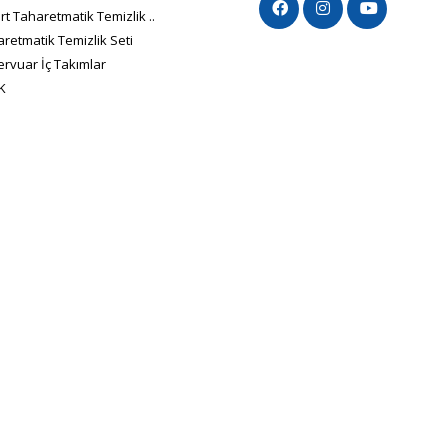
t Taharetmatik Temizlik ..
retmatik Temizlik Seti
rvuar İç Takımlar
K