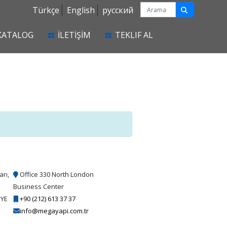
Türkçe
English
русский
KATALOG
İLETİŞİM
TEKLIF AL
arı,
Office 330 North London
Business Center
İYE
+90 (212) 613 37 37
info@megayapi.com.tr