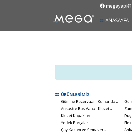
megayapi@m
(
ANASAYFA
ÜRÜNLERİMİZ
Gömme Rezervuar - Kumanda ..
Göm
Ankastre Bas Vana - Klozet ..
Zam
Klozet Kapakları
Duş
Yedek Parçalar
Flex
Çay Kazanı ve Semaver ..
Anka