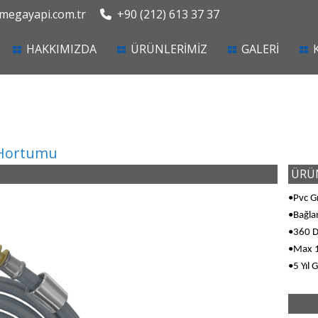
egayapi.com.tr
+90 (212) 613 37 37
current)
HAKKIMIZDA
ÜRÜNLERİMİZ
GALERİ
Hortumu
ÜRÜN
•Pvc G
•Bağlan
•360 D
•Max 1
•5 Yıl 