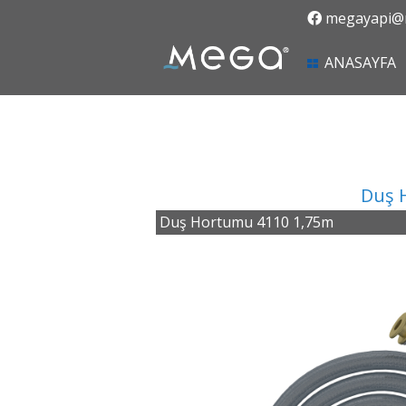
megayapi@m
(
ANASAYFA
Duş 
Duş Hortumu 4110 1,75m