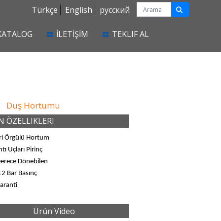
Türkçe
English
русский
KATALOG
İLETİŞİM
TEKLIF AL
Duş Hortumu
 ÖZELLIKLERI
ri Örgülü Hortum
tı Uçları Pirinç
erece Dönebilen
2 Bar Basınç
Garanti
Ürün Video