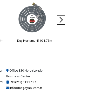
,5m
Duş Hortumu 4110 1,75m
Duş Hortumu 4113 1,5m
arı,
Office 330 North London
Business Center
İYE
+90 (212) 613 37 37
info@megayapi.com.tr