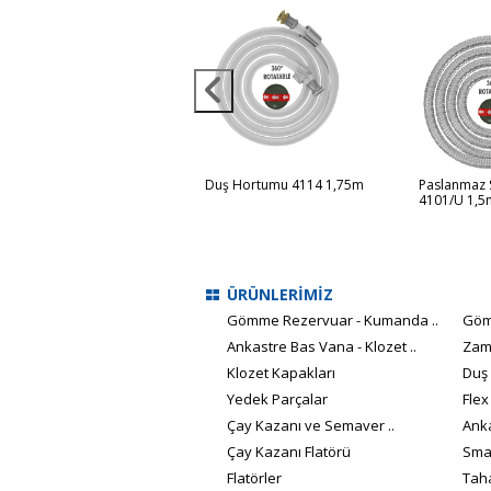
uş Hortumu 4113 1,5m
Duş Hortumu 4114 1,75m
Paslanmaz 
4101/U 1,5
ÜRÜNLERİMİZ
Gömme Rezervuar - Kumanda ..
Göm
Ankastre Bas Vana - Klozet ..
Zam
Klozet Kapakları
Duş
Yedek Parçalar
Flex
Çay Kazanı ve Semaver ..
Anka
Çay Kazanı Flatörü
Smar
Flatörler
Taha