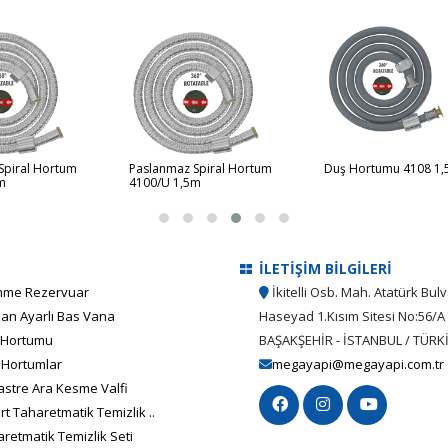
Spiral Hortum
Paslanmaz Spiral Hortum
Duş Hortumu 4108 1
m
4100/U 1,5m
İLETİŞİM BİLGİLERİ
me Rezervuar
İkitelli Osb. Mah. Atatürk Bulv
an Ayarlı Bas Vana
Haseyad 1.Kısım Sitesi No:56/A
 Hortumu
BAŞAKŞEHİR - İSTANBUL / TÜRK
 Hortumlar
megayapi@megayapi.com.tr
stre Ara Kesme Valfi
t Taharetmatik Temizlik ..
retmatik Temizlik Seti