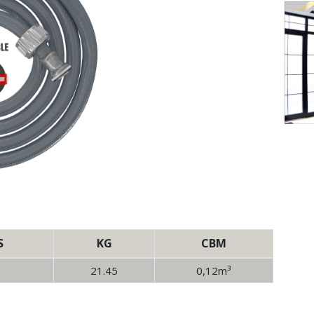
S
KG
CBM
21.45
0,12m³