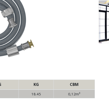
S
KG
CBM
18.45
0,12m³