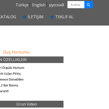
Türkçe
English
русский
KATALOG
İLETİŞİM
TEKLIF AL
Duş Hortumu
 ÖZELLIKLERI
ri Örgülü Hortum
tı Uçları Pirinç
erece Dönebilen
2 Bar Basınç
Garanti
Ürün Video