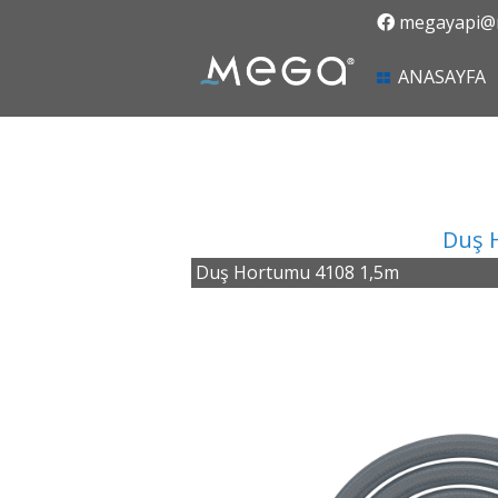
megayapi@m
(
ANASAYFA
Duş 
Duş Hortumu 4108 1,5m