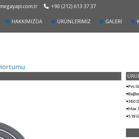
egayapi.com.tr
+90 (212) 613 37 37
current)
HAKKIMIZDA
ÜRÜNLERİMİZ
GALERİ
Hortumu
ÜRÜN
•Pvc G
•Bağlan
•360 D
•Max 1
•5 Yıl 