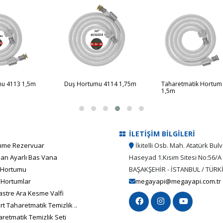
u 4113 1,5m
Duş Hortumu 4114 1,75m
Taharetmatik Hortum
1,5m
İLETİŞİM BİLGİLERİ
me Rezervuar
İkitelli Osb. Mah. Atatürk Bulv
an Ayarlı Bas Vana
Haseyad 1.Kısım Sitesi No:56/A
 Hortumu
BAŞAKŞEHİR - İSTANBUL / TÜRK
 Hortumlar
megayapi@megayapi.com.tr
stre Ara Kesme Valfi
t Taharetmatik Temizlik ..
retmatik Temizlik Seti