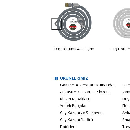
uş Hortumu 4110 1,75m
Duş Hortumu 4111 1,2m
Duş Hortum
ÜRÜNLERİMİZ
Gömme Rezervuar - Kumanda ..
Göm
Ankastre Bas Vana - Klozet ..
Zam
Klozet Kapakları
Duş
Yedek Parçalar
Flex
Çay Kazanı ve Semaver ..
Anka
Çay Kazanı Flatörü
Smar
Flatörler
Taha