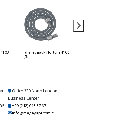
 4103
Taharetmatik Hortum 4106
Duş Hortumu 4110 1,75m
1,5m
arı,
Office 330 North London
Business Center
İYE
+90 (212) 613 37 37
info@megayapi.com.tr