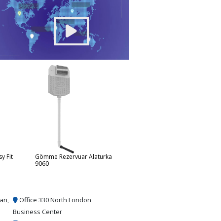
y Fit
Gömme Rezervuar Alaturka
Gömme Rezervuar Comfort Fit
9060
9010
arı,
Office 330 North London
Business Center