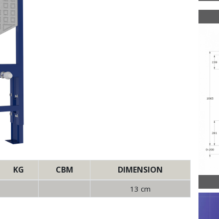
KG
CBM
DIMENSION
13 cm