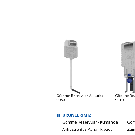
ömme Rezervuar Easy Fit
Gömme Rezervuar Alaturka
Gömme Reze
030
9060
9010
ÜRÜNLERİMİZ
Gömme Rezervuar - Kumanda ..
Göm
Ankastre Bas Vana - Klozet ..
Zam