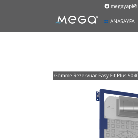
megayapi@m
(
ANASAYFA
Gömme Rezervuar Easy Fit Plus 904