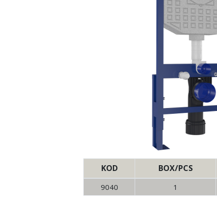
KOD
BOX/PCS
9040
1