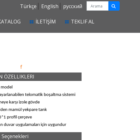
Türkçe
English
русский
KATALOG
İLETİŞİM
TEKLIF AL
f
 ÖZELLIKLERI
 model
ayarlanabilen telomatik boşaltma sistemi
eye karşı izole gövde
den mamül yekpare tank
*1 profil çerçeve
an duvar uygulamaları için uygundur
 Seçenekleri