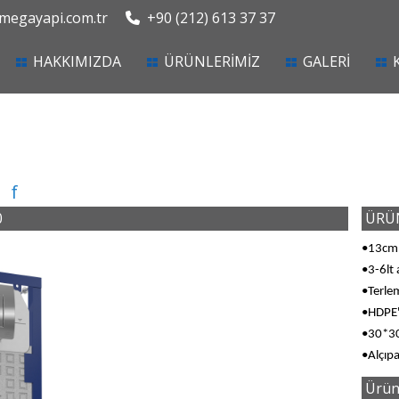
egayapi.com.tr
+90 (212) 613 37 37
current)
HAKKIMIZDA
ÜRÜNLERİMİZ
GALERİ
f
0
ÜRÜN
•13cm
•3-6lt 
•Terlem
•HDPE'
•30*30
•Alçıp
Ürün