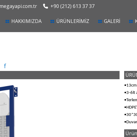
egayapi.com.tr
+90 (212) 613 37 37
current)
HAKKIMIZDA
ÜRÜNLERİMİZ
GALERİ
f
ÜRÜN
•13cm
•3-6lt 
•Terlem
•HDPE'
•30*30
•Duvar
Ürün