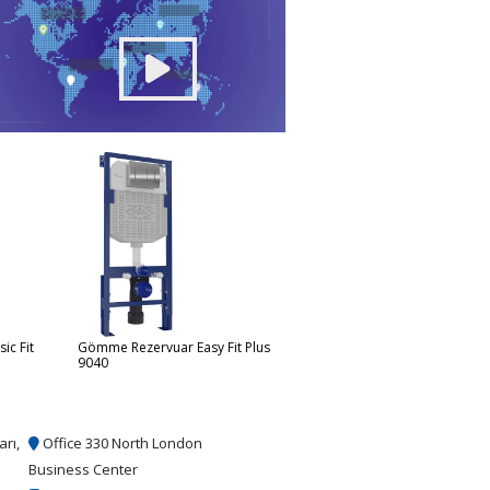
c Fit
Gömme Rezervuar Easy Fit Plus
Gömme Rezervuar Alaturka
9040
9060
arı,
Office 330 North London
Business Center