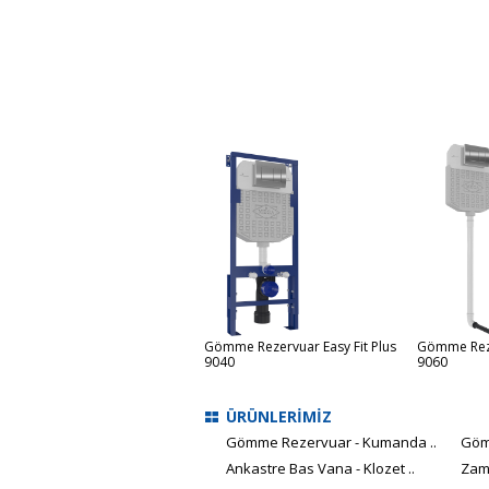
ömme Rezervuar Basic Fit
Gömme Rezervuar Easy Fit Plus
Gömme Reze
020
9040
9060
ÜRÜNLERİMİZ
Gömme Rezervuar - Kumanda ..
Göm
Ankastre Bas Vana - Klozet ..
Zam