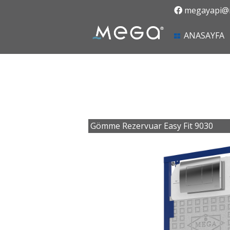
megayapi@m
(
ANASAYFA
Gömme Rezervuar Easy Fit 9030