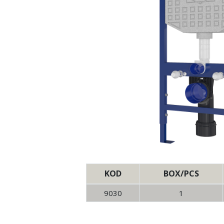
KOD
BOX/PCS
9030
1