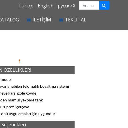
Türkçe
English
русский
KATALOG
İLETİŞİM
TEKLIF AL
f
 ÖZELLIKLERI
 model
ayarlanabilen telomatik boşaltma sistemi
eye karşı izole gövde
den mamül yekpare tank
*1 profil çerçeve
 önü uygulamaları için uygundur
 Seçenekleri