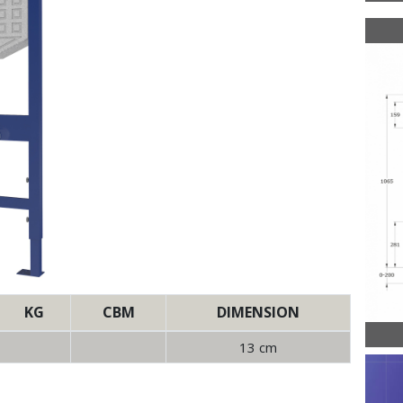
KG
CBM
DIMENSION
13 cm