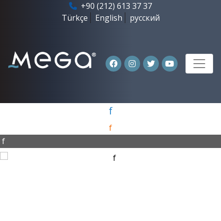
+90 (212) 613 37 37
Türkçe
English
русский
f
f
f