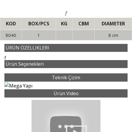
f
KOD
BOX/PCS
KG
CBM
DIAMETER
8040
1
8 cm
ÜRÜN ÖZELLIKLERI
f
Ürün Seçenekleri
Teknik Çizim
Ürün Video