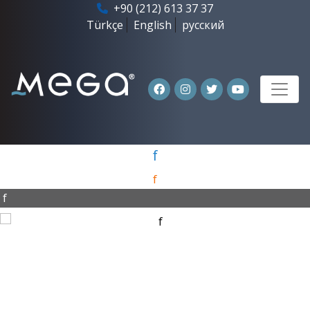
+90 (212) 613 37 37
Türkçe
English
русский
f
f
f