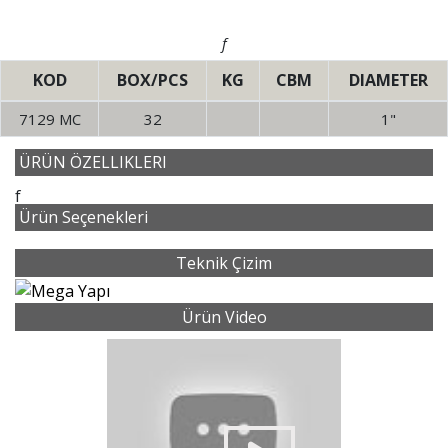
f
KOD
BOX/PCS
KG
CBM
DIAMETER
7129 MC
32
1"
ÜRÜN ÖZELLIKLERI
f
Ürün Seçenekleri
Teknik Çizim
Ürün Video