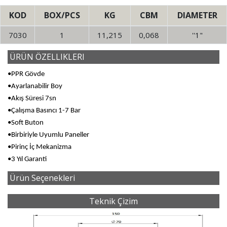
KOD
BOX/PCS
KG
CBM
DIAMETER
7030
1
11,215
0,068
''1"
ÜRÜN ÖZELLIKLERI
•PPR Gövde
•Ayarlanabilir Boy
•Akış Süresi 7sn
•Çalışma Basıncı 1-7 Bar
•Soft Buton
•Birbiriyle Uyumlu Paneller
•Pirinç İç Mekanizma
•3 Yıl Garanti
Ürün Seçenekleri
Teknik Çizim