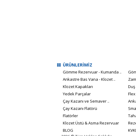
ÜRÜNLERİMİZ
Gömme Rezervuar - Kumanda ..
Göm
Ankastre Bas Vana - Klozet ..
Zam
Klozet Kapakları
Duş
Yedek Parçalar
Flex
Çay Kazanı ve Semaver ..
Anka
Çay Kazanı Flatörü
Smar
Flatörler
Taha
Klozet Üstü & Asma Rezervuar
Reze
BLOG
KVK