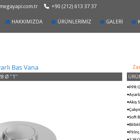
egayapi.com.tr
+90 (212) 613 37 37
current)
HAKKIMIZDA
ÜRÜNLERİMİZ
GALERİ
arlı Bas Vana
Za
 Ø ''1''
ÜRÜN
•PPR 
•Ayarla
•Akış S
•Çalışm
•Soft 
•Birbir
•Pirin
•3 Yıl 