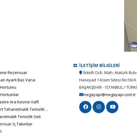
İLETİŞİM BİLGİLERİ
me Rezervuar
İkitelli Osb. Mah. Atatürk Bulv
an Ayarlı Bas Vana
Haseyad 1.Kısım Sitesi No:56/A
 Hortumu
BAŞAKŞEHİR - İSTANBUL / TÜRK
 Hortumlar
megayapi@megayapi.com.tr
stre Ara Kesme Valfi
t Taharetmatik Temizlik ..
retmatik Temizlik Seti
rvuar İç Takımlar
K