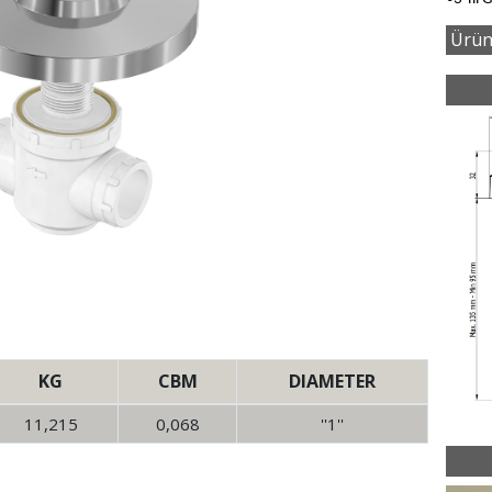
Ürün
KG
CBM
DIAMETER
11,215
0,068
''1''