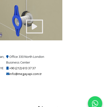
arı,
Office 330 North London
Business Center
İYE
+90 (212) 613 37 37
info@megayapi.com.tr