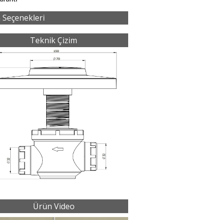
 Seçenekleri
Teknik Çizim
Ürün Video