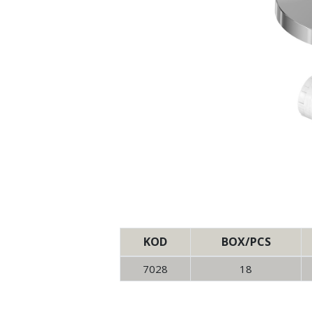
KOD
BOX/PCS
7028
18