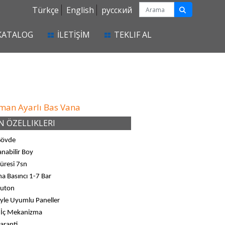
Türkçe
English
русский
KATALOG
İLETİŞİM
TEKLIF AL
man Ayarlı Bas Vana
 ÖZELLIKLERI
Gövde
nabilir Boy
üresi 7sn
a Basıncı 1-7 Bar
Buton
iyle Uyumlu Paneller
ç İç Mekanizma
Garanti