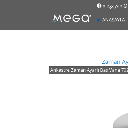
megayapi@m
(
ANASAYFA
Zaman Ay
Ankastre Zaman Ayarlı Bas Vana 7028