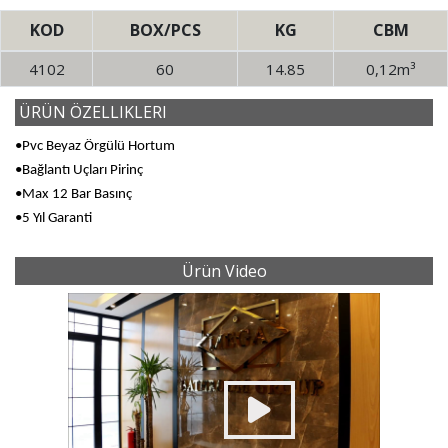
KOD
BOX/PCS
KG
CBM
4102
60
14.85
0,12m³
ÜRÜN ÖZELLIKLERI
•Pvc Beyaz Örgülü Hortum
•Bağlantı Uçları Pirinç
•Max 12 Bar Basınç
•5 Yıl Garanti
Ürün Video