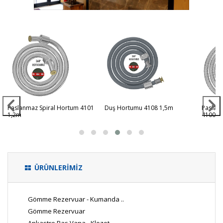
Paslanmaz Spiral Hortum 4101
Duş Hortumu 4108 1,5m
Paslan
1,2m
4100/U
ÜRÜNLERİMİZ
Gömme Rezervuar - Kumanda ..
Gömme Rezervuar