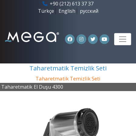
+90 (212) 613 37 37
Türkçe
English
русский
Taharetmatik Temizlik Seti
Taharetmatik Temizlik Seti
Taharetmatik El Duşu 4300