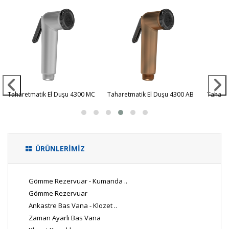
Taharetmatik El Duşu 4300 MC
Taharetmatik El Duşu 4300 AB
Taharet
ÜRÜNLERİMİZ
Gömme Rezervuar - Kumanda ..
Gömme Rezervuar
Ankastre Bas Vana - Klozet ..
Zaman Ayarlı Bas Vana