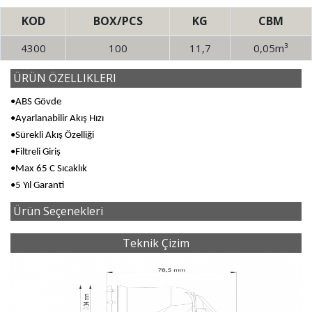
KOD
BOX/PCS
KG
CBM
4300
100
11,7
0,05m³
ÜRÜN ÖZELLIKLERI
•ABS Gövde
•Ayarlanabilir Akış Hızı
•Sürekli Akış Özelliği
•Filtreli Giriş
•Max 65 C Sıcaklık
•5 Yıl Garanti
Ürün Seçenekleri
Teknik Çizim