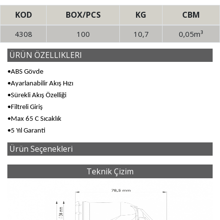
KOD
BOX/PCS
KG
CBM
4308
100
10,7
0,05m³
ÜRÜN ÖZELLIKLERI
•ABS Gövde
•Ayarlanabilir Akış Hızı
•Sürekli Akış Özelliği
•Filtreli Giriş
•Max 65 C Sıcaklık
•5 Yıl Garanti
Ürün Seçenekleri
Teknik Çizim