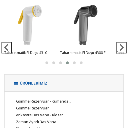
Taharetmatik El Duşu 4310
Taharetmatik El Duşu 4300 F
Taharet
ÜRÜNLERİMİZ
Gömme Rezervuar - Kumanda ..
Gömme Rezervuar
Ankastre Bas Vana - Klozet ..
Zaman Ayarlı Bas Vana