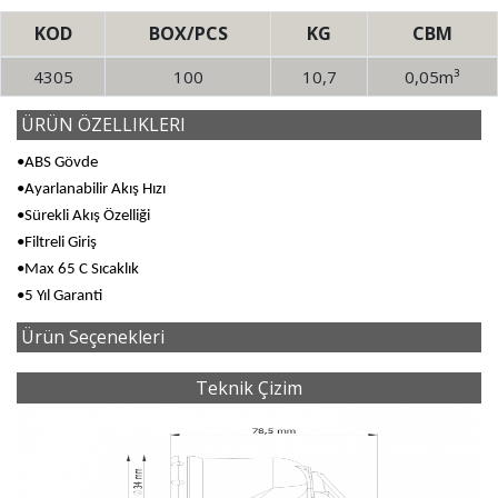
KOD
BOX/PCS
KG
CBM
4305
100
10,7
0,05m³
ÜRÜN ÖZELLIKLERI
•ABS Gövde
•Ayarlanabilir Akış Hızı
•Sürekli Akış Özelliği
•Filtreli Giriş
•Max 65 C Sıcaklık
•5 Yıl Garanti
Ürün Seçenekleri
Teknik Çizim