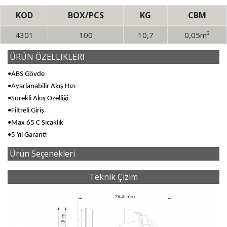
KOD
BOX/PCS
KG
CBM
4301
100
10,7
0,05m³
ÜRÜN ÖZELLIKLERI
•ABS Gövde
•Ayarlanabilir Akış Hızı
•Sürekli Akış Özelliği
•Filtreli Giriş
•Max 65 C Sıcaklık
•5 Yıl Garanti
Ürün Seçenekleri
Teknik Çizim