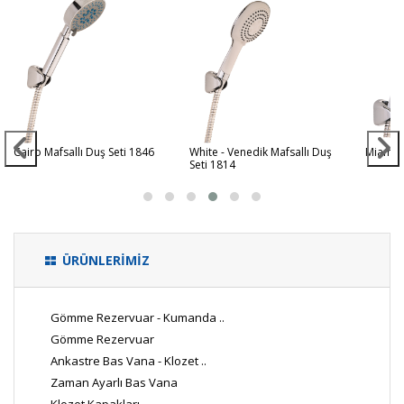
Cairo Mafsallı Duş Seti 1846
White - Venedik Mafsallı Duş
Miami M
Seti 1814
ÜRÜNLERİMİZ
Gömme Rezervuar - Kumanda ..
Gömme Rezervuar
Ankastre Bas Vana - Klozet ..
Zaman Ayarlı Bas Vana