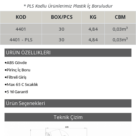
* PLS Kodlu Ürünlerimiz Plastik İç Boruludur
KOD
BOX/PCS
KG
CBM
4401
30
4,84
0,03m³
4401 - PLS
30
4,84
0,03m³
ÜRÜN ÖZELLIKLERI
•ABS Gövde
•Pirinç İç Boru
•Filtreli Giriş
•Max 65 C Sıcaklık
•5 Yıl Garanti
Ürün Seçenekleri
Teknik Çizim