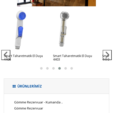
Smart Taharetmatik El Duşu
Smart Taharetmatik El Duşu
Smart T
4406
4403
4410
ÜRÜNLERİMİZ
Gömme Rezervuar - Kumanda ..
Gömme Rezervuar