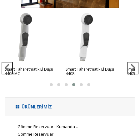
Smart Taharetmatik El Duşu
Smart Taharetmatik El Duşu
Smart T
4400 MC
4408
4405
ÜRÜNLERİMİZ
Gömme Rezervuar - Kumanda ..
Gömme Rezervuar