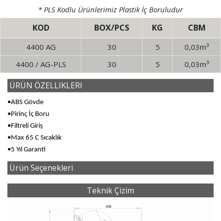
* PLS Kodlu Ürünlerimiz Plastik İç Boruludur
KOD
BOX/PCS
KG
CBM
4400 AG
30
5
0,03m³
4400 / AG-PLS
30
5
0,03m³
ÜRÜN ÖZELLIKLERI
•ABS Gövde
•Pirinç İç Boru
•Filtreli Giriş
•Max 65 C Sıcaklık
•5 Yıl Garanti
Ürün Seçenekleri
Teknik Çizim