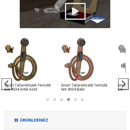
Smart Taharetmatik Temizlik
Smart Taharetmatik Temizlik
Smart T
Seti 4034 Antik Gold
Seti 4034 Bakır
Seti 40
ÜRÜNLERİMİZ