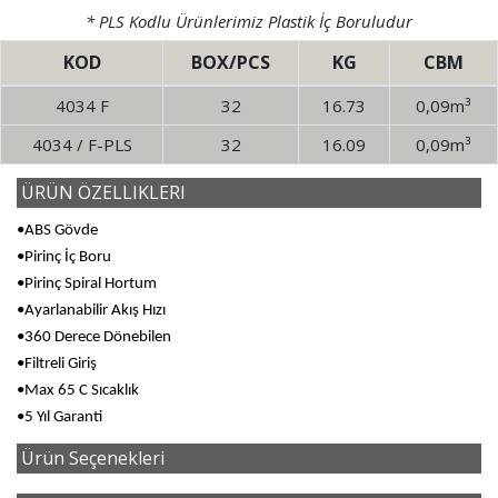
* PLS Kodlu Ürünlerimiz Plastik İç Boruludur
KOD
BOX/PCS
KG
CBM
4034 F
32
16.73
0,09m³
4034 / F-PLS
32
16.09
0,09m³
ÜRÜN ÖZELLIKLERI
•ABS Gövde
•Pirinç İç Boru
•Pirinç Spiral Hortum
•Ayarlanabilir Akış Hızı
•360 Derece Dönebilen
•Filtreli Giriş
•Max 65 C Sıcaklık
•5 Yıl Garanti
Ürün Seçenekleri