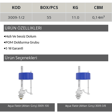
KOD
BOX/PCS
KG
CBM
3009-1/2
55
11.0
0,14m³
ÜRÜN ÖZELLIKLERI
•Hızlı Ve Sessiz Dolum
•POM Doldurma Grubu
•5 Yıl Garanti
Ürün Seçenekleri
Aqua Flatör (Alttan Giriş) 3009-100
Aqua Flatör (Alttan Giriş) 3009-3/8