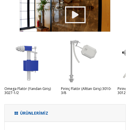
Omega Flatör (Yandan Giriş)
Pirinç Flatör (Alttan Giriş) 3010-
Pirinç F
3027-1/2
3/8
3012-3
ÜRÜNLERİMİZ