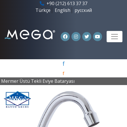
+90 (212) 613 37 37
Türkçe
English
русский
f
f
Mermer Üstü Tekli Eviye Bataryası