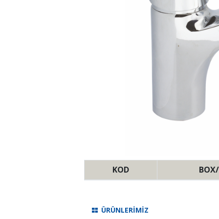
KOD
BOX/
ÜRÜNLERİMİZ