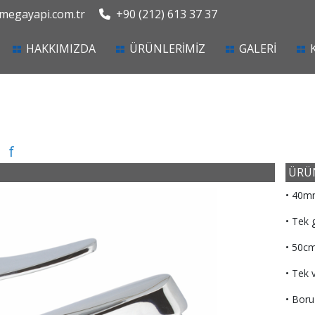
egayapi.com.tr
+90 (212) 613 37 37
current)
HAKKIMIZDA
ÜRÜNLERİMİZ
GALERİ
f
ÜRÜN
• 40m
• Tek 
• 50cm
• Tek 
• Boru