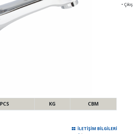
• Çıkı
PCS
KG
CBM
İLETİŞİM BİLGİLERİ