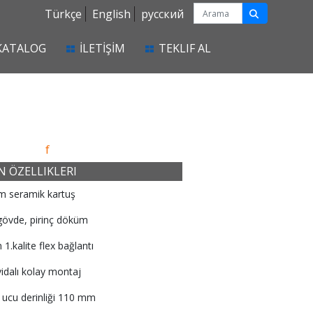
Türkçe
English
русский
KATALOG
İLETİŞİM
TEKLIF AL
f
 ÖZELLIKLERI
m seramik kartuş
gövde, pirinç döküm
 1.kalite flex bağlantı
vidalı kolay montaj
 ucu derinliği 110 mm