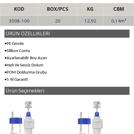
KOD
BOX/PCS
KG
CBM
3008-100
20
12,92
0,14m³
ÜRÜN ÖZELLIKLERI
•PE Gövde
•Silikon Conta
•Ayarlanabilir Boy Ayarı
•Hızlı Ve Sessiz Dolum
•POM Doldurma Grubu
•5 Yıl Garanti
Ürün Seçenekleri