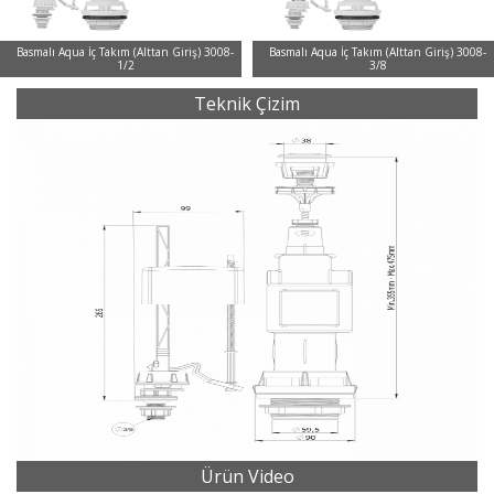
Basmalı Aqua İç Takım (Alttan Giriş) 3008-
Basmalı Aqua İç Takım (Alttan Giriş) 3008-
1/2
3/8
Teknik Çizim
Ürün Video