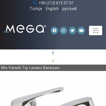
+90 (212) 613 37 37
Türkçe
English
русский
f
f
Mix Yüksek Tip Lavabo Bataryası