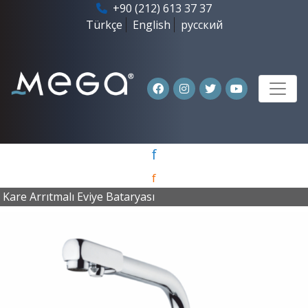
+90 (212) 613 37 37
Türkçe
English
русский
f
f
Kare Arrıtmalı Eviye Bataryası