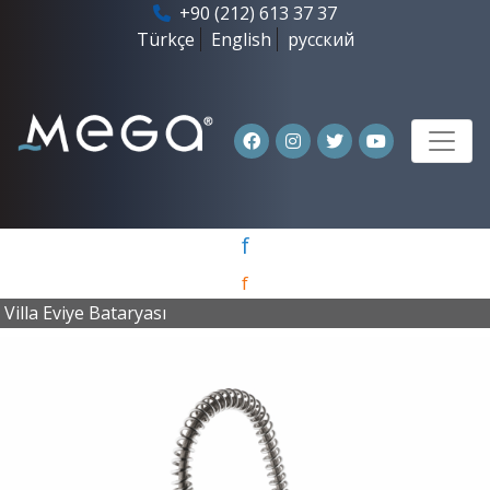
+90 (212) 613 37 37
Türkçe
English
русский
f
f
Villa Eviye Bataryası