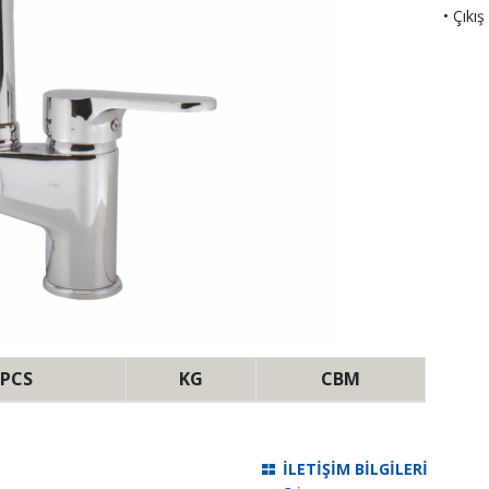
• Çıkı
PCS
KG
CBM
İLETİŞİM BİLGİLERİ