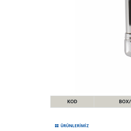
KOD
BOX/
ÜRÜNLERİMİZ