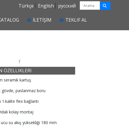
Türkçe
English
русский
KATALOG
İLETİŞİM
TEKLIF AL
f
 ÖZELLIKLERI
m seramik kartuş
nç gövde, paslanmaz boru
 1.kalite flex bağlantı
vidalı kolay montaj
 ucu su akış yüksekliği 180 mm