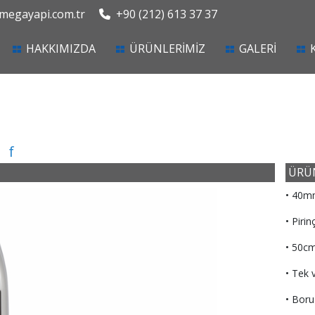
egayapi.com.tr
+90 (212) 613 37 37
current)
HAKKIMIZDA
ÜRÜNLERİMİZ
GALERİ
f
ÜRÜN
• 40m
• Piri
• 50cm
• Tek 
• Boru