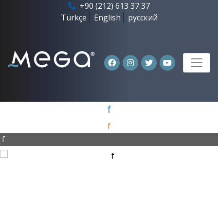
+90 (212) 613 37 37
Türkçe
English
русский
f
f
f