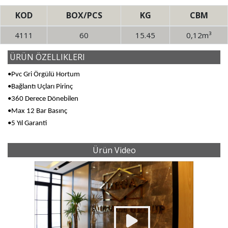
KOD
BOX/PCS
KG
CBM
4111
60
15.45
0,12m³
ÜRÜN ÖZELLIKLERI
•Pvc Gri Örgülü Hortum
•Bağlantı Uçları Pirinç
•360 Derece Dönebilen
•Max 12 Bar Basınç
•5 Yıl Garanti
Ürün Video