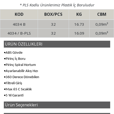
* PLS Kodlu Ürünlerimiz Plastik İç Boruludur
KOD
BOX/PCS
KG
CBM
4034 B
32
16.73
0,09m³
4034 / B-PLS
32
16.09
0,09m³
ÜRÜN ÖZELLIKLERI
•ABS Gövde
•Pirinç İç Boru
•Pirinç Spiral Hortum
•Ayarlanabilir Akış Hızı
•360 Derece Dönebilen
•Filtreli Giriş
•Max 65 C Sıcaklık
•5 Yıl Garanti
Ürün Seçenekleri