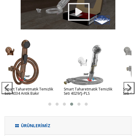
Smart Taharetmatik Temizlik
Smart Taharetmatik Temizlik
Smart T
Seti 4034 Antik Bakır
Seti 4029/Ş-PLS
Seti 40
ÜRÜNLERİMİZ