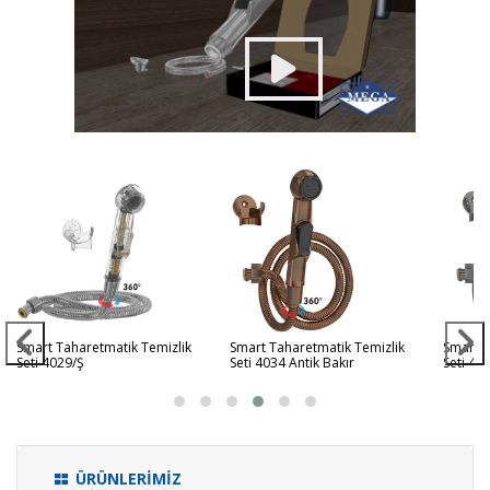
Smart Taharetmatik Temizlik
Smart Taharetmatik Temizlik
Smart T
Seti 4029/Ş
Seti 4034 Antik Bakır
Seti 40
ÜRÜNLERİMİZ