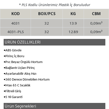
* PLS Kodlu Ürünlerimiz Plastik İç Boruludur
KOD
BOX/PCS
KG
CBM
4031
32
13.9
0,09m³
4031-PLS
32
12.89
0,09m³
ÜRÜN ÖZELLIKLERI
•ABS Gövde
•Pirinç İç Boru
•Pvc Beyaz Örgülü Hortum
•Bağlantı Uçları Pirinç
•Ayarlanabilir Akış Hızı
•360 Derece Dönebilen Hortum
•Max 65 C Sıcaklık
•Filtreli Giriş
•5 Yıl Garanti
Ürün Seçenekleri