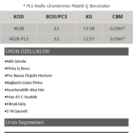
* PLS Kodlu Ürünlerimiz Plastik İç Boruludur
KOD
BOX/PCS
KG
CBM
4028
32
13.58
0,09m³
4028 PLS
32
12.57
0,09m³
ÜRÜN ÖZELLIKLERI
•ABS Gövde
•Pirinç İç Boru
•Pvc Beyaz Örgülü Hortum
•Bağlantı Uçları Pirinç
•Ayarlanabilir Akış Hızı
•Max 65 C Sıcaklık
•Filtreli Giriş
•5 Yıl Garanti
Ürün Seçenekleri