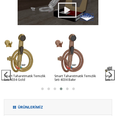
Smart Taharetmatik Temizlik
Smart Taharetmatik Temizlik
Smart T
Seti 4034 Gold
Seti 4034 Bakır
Seti 40
ÜRÜNLERİMİZ