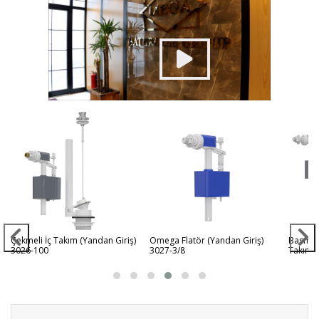
Çekmeli İç Takım (Yandan Giriş)
Omega Flatör (Yandan Giriş)
Basmalı 
3026-100
3027-3/8
Takım (