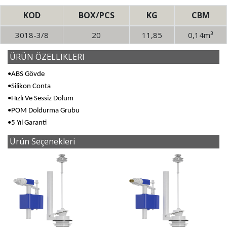
KOD
BOX/PCS
KG
CBM
3018-3/8
20
11,85
0,14m³
ÜRÜN ÖZELLIKLERI
•ABS Gövde
•Silikon Conta
•Hızlı Ve Sessiz Dolum
•POM Doldurma Grubu
•5 Yıl Garanti
Ürün Seçenekleri