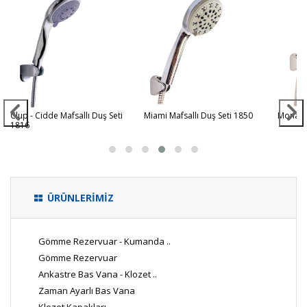
Clup - Cidde Mafsallı Duş Seti
Miami Mafsallı Duş Seti 1850
Monaco 
1816
ÜRÜNLERİMİZ
Gömme Rezervuar - Kumanda ..
Gömme Rezervuar
Ankastre Bas Vana - Klozet ..
Zaman Ayarlı Bas Vana