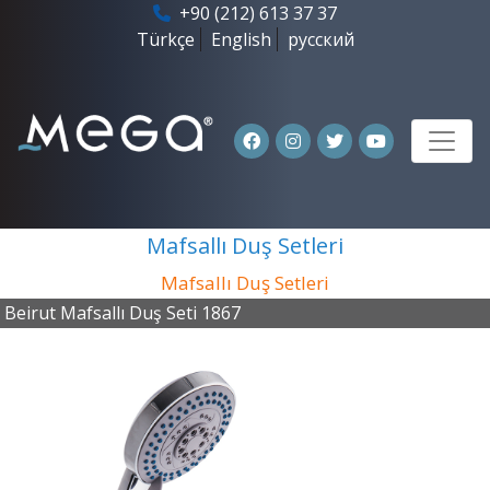
+90 (212) 613 37 37
Türkçe
English
русский
Mafsallı Duş Setleri
Mafsallı Duş Setleri
Beirut Mafsallı Duş Seti 1867