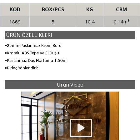
KOD
BOX/PCS
KG
CBM
1869
5
10,4
0,14m³
ÜRÜN ÖZELLIKLERI
•25mm Paslanmaz Krom Boru
•Kromlu ABS Tepe Ve El Duşu
•Paslanmaz Duş Hortumu 1,50m
•Pirinç Yönlendirici
Ürün Video