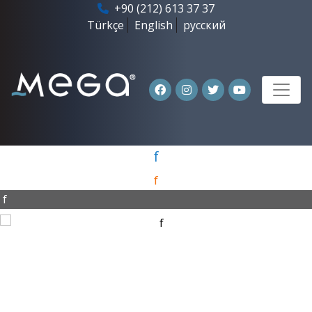
+90 (212) 613 37 37
Türkçe
English
русский
f
f
f