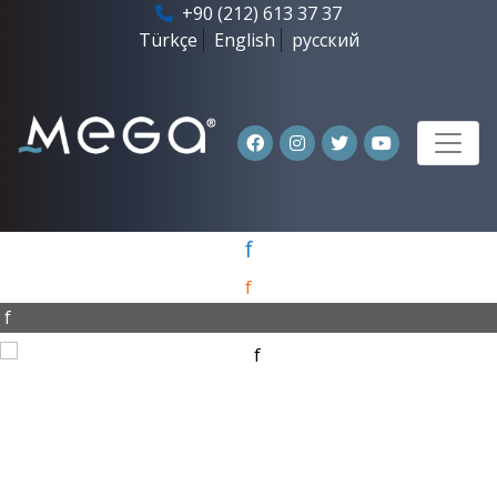
+90 (212) 613 37 37
Türkçe
English
русский
f
f
f