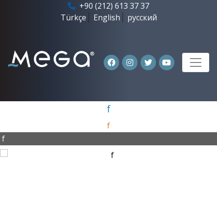
+90 (212) 613 37 37
Türkçe
English
русский
f
f
f