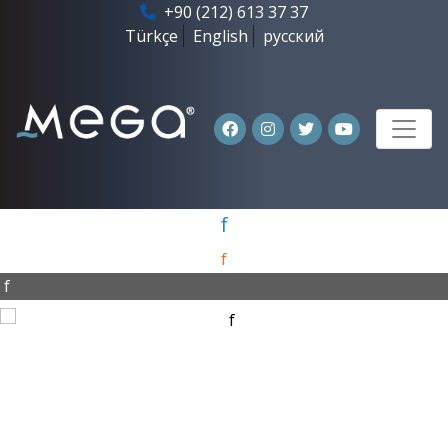
+90 (212) 613 37 37
Türkçe
English
русский
f
f
f