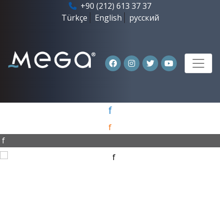
+90 (212) 613 37 37
Türkçe
English
русский
f
f
f