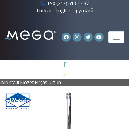
+90 (212) 613 37 37
Türkçe
English
русский
f
f
Montajlı Klozet Fırçası Uzun