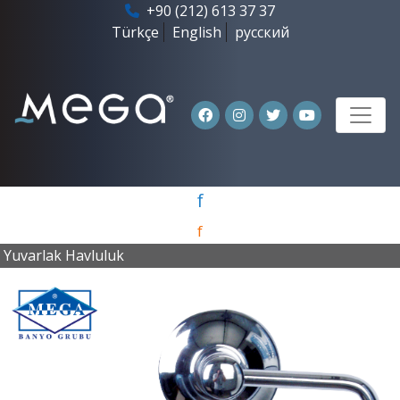
+90 (212) 613 37 37
Türkçe
English
русский
f
f
Yuvarlak Havluluk