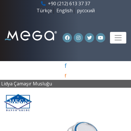
+90 (212) 613 37 37
Türkçe
English
русский
f
f
Lidya Çamaşır Musluğu