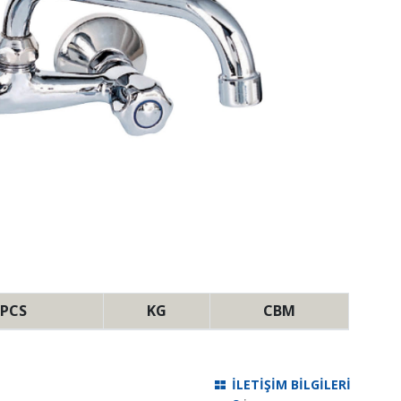
PCS
KG
CBM
İLETİŞİM BİLGİLERİ