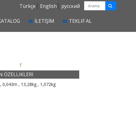
Türkçe
English
русский
KATALOG
İLETİŞİM
TEKLIF AL
f
 ÖZELLIKLERI
, 0,043m , 13,28kg , 1,072kg