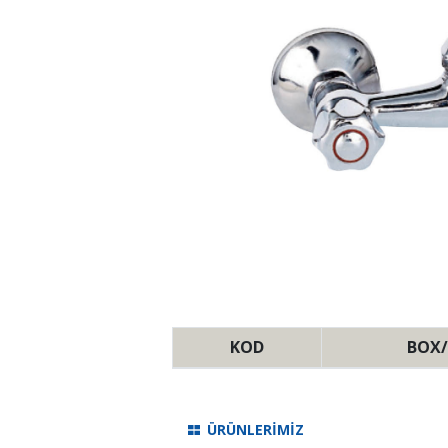
KOD
BOX/
ÜRÜNLERİMİZ