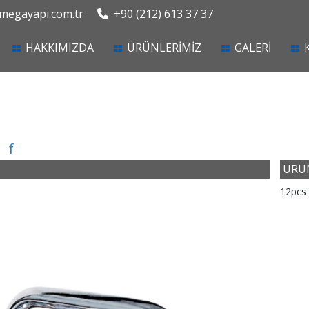
egayapi.com.tr
+90 (212) 613 37 37
current)
HAKKIMIZDA
ÜRÜNLERİMİZ
GALERİ
f
ÜRÜN
12pcs 