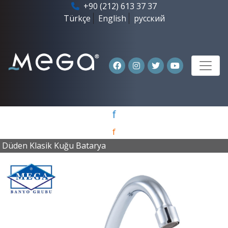
+90 (212) 613 37 37
Türkçe
English
русский
f
f
Düden Klasik Kuğu Batarya