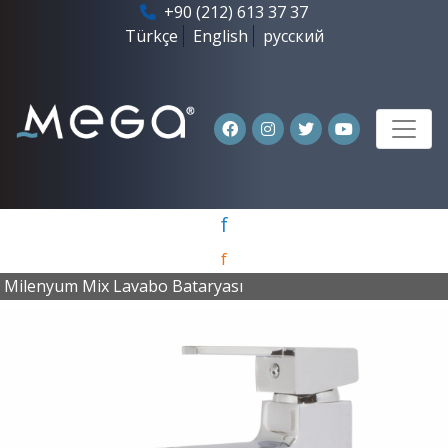
+90 (212) 613 37 37
Türkçe
English
русский
f
f
Milenyum Mix Lavabo Bataryası