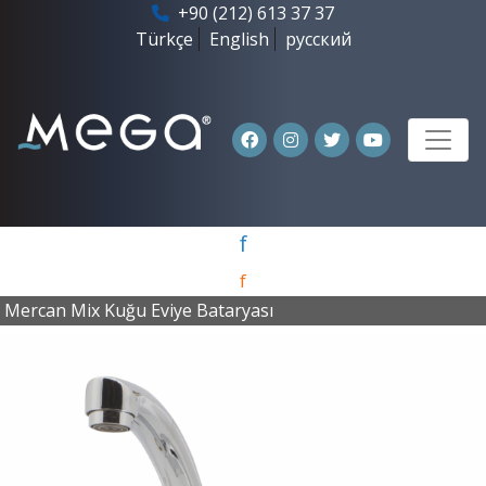
+90 (212) 613 37 37
Türkçe
English
русский
f
f
Mercan Mix Kuğu Eviye Bataryası