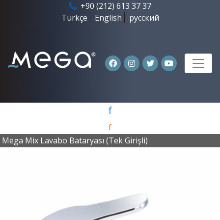
+90 (212) 613 37 37
Türkçe
English
русский
f
f
Mega Mix Lavabo Bataryası (Tek Girişli)