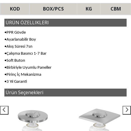
KOD
BOX/PCS
KG
CBM
ÜRÜN ÖZELLIKLERI
•PPR Gövde
•Ayarlanabilir Boy
•Akış Süresi 7sn
•Çalışma Basıncı 1-7 Bar
•Soft Buton
•Birbiriyle Uyumlu Paneller
•Pirinç İç Mekanizma
•3 Yıl Garanti
Ürün Seçenekleri