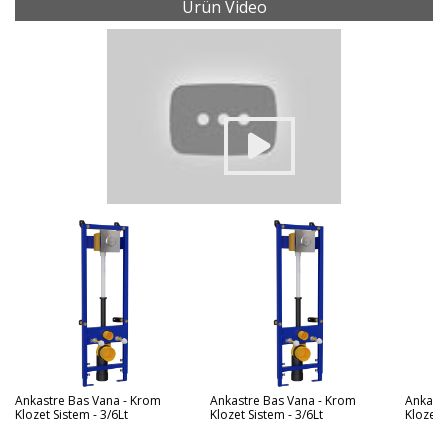
Ürün Video
Ankastre Bas Vana - Krom
Ankastre Bas Vana - Krom
Ankastr
Klozet Sistem - 3/6Lt
Klozet Sistem - 3/6Lt
Klozet 